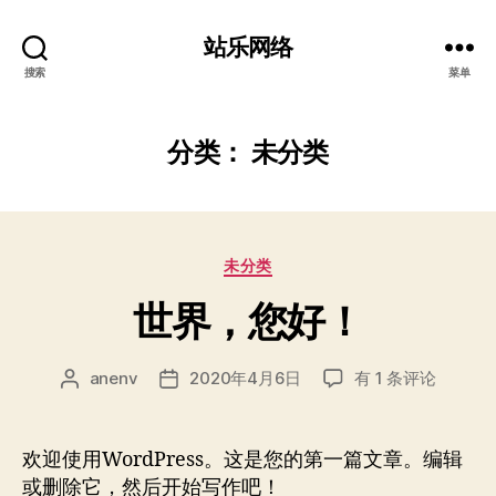
站乐网络
搜索
菜单
分类：
未分类
分
未分类
类
世界，您好！
世
anenv
2020年4月6日
有 1 条评论
文
发
界，
章
布
您
作
日
好！
者
期
欢迎使用WordPress。这是您的第一篇文章。编辑
或删除它，然后开始写作吧！